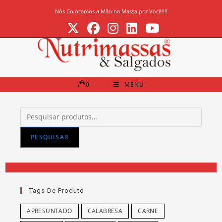
Ir
Nós Colocamos a Mão na Massa por Você!!!!
para
o
conteúdo
0
MENU
Pesquisar
por:
PESQUISAR
Tags De Produto
APRESUNTADO
CALABRESA
CARNE