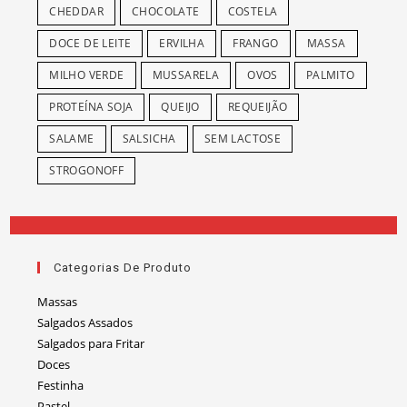
CHEDDAR
CHOCOLATE
COSTELA
DOCE DE LEITE
ERVILHA
FRANGO
MASSA
MILHO VERDE
MUSSARELA
OVOS
PALMITO
PROTEÍNA SOJA
QUEIJO
REQUEIJÃO
SALAME
SALSICHA
SEM LACTOSE
STROGONOFF
Categorias De Produto
Massas
Salgados Assados
Salgados para Fritar
Doces
Festinha
Pastel