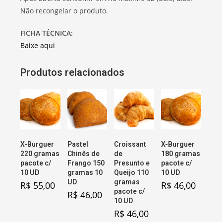
Não recongelar o produto.
FICHA TÉCNICA:
Baixe aqui
Produtos relacionados
X-Burguer
Pastel
Croissant
X-Burguer
220 gramas
Chinês de
de
180 gramas
pacote c/
Frango 150
Presunto e
pacote c/
10 UD
gramas 10
Queijo 110
10 UD
UD
gramas
R$
55,00
R$
46,00
pacote c/
R$
46,00
10 UD
R$
46,00