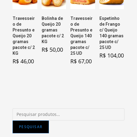
Travesseir
Bolinha de
Travesseir
Espetinho
o de
Queijo 20
o de
de Frango
Presunto e
gramas
Presunto e
c/ Queijo
Queijo 20
pacote c/ 2
Queijo 140
140 gramas
gramas
KG
gramas
pacote c/
pacote c/ 2
pacote c/
25 UD
R$
50,00
KG
25 UD
R$
104,00
R$
46,00
R$
67,00
Pesquisar
por:
PESQUISAR