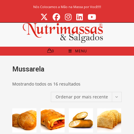
Ir
Nós Colocamos a Mão na Massa por Você!!!!
para
o
conteúdo
0
MENU
Mussarela
Classificado
Mostrando todos os 16 resultados
por
Ordenar por mais recente
mais
recente