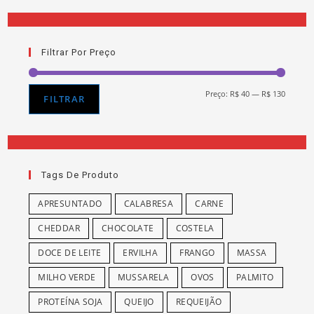
Filtrar Por Preço
Preço:
R$ 40
—
R$ 130
Preço
Preço
FILTRAR
míni
máxi
Tags De Produto
APRESUNTADO
CALABRESA
CARNE
CHEDDAR
CHOCOLATE
COSTELA
DOCE DE LEITE
ERVILHA
FRANGO
MASSA
MILHO VERDE
MUSSARELA
OVOS
PALMITO
PROTEÍNA SOJA
QUEIJO
REQUEIJÃO