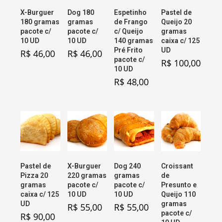
X-Burguer
Dog 180
Espetinho
Pastel de
180 gramas
gramas
de Frango
Queijo 20
pacote c/
pacote c/
c/ Queijo
gramas
10 UD
10 UD
140 gramas
caixa c/ 125
Pré Frito
UD
R$
46,00
R$
46,00
pacote c/
R$
100,00
10 UD
R$
48,00
Pastel de
X-Burguer
Dog 240
Croissant
Pizza 20
220 gramas
gramas
de
gramas
pacote c/
pacote c/
Presunto e
caixa c/ 125
10 UD
10 UD
Queijo 110
UD
gramas
R$
55,00
R$
55,00
pacote c/
R$
90,00