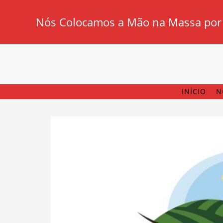
Nós Colocamos a Mão na Massa por V
INÍCIO
N