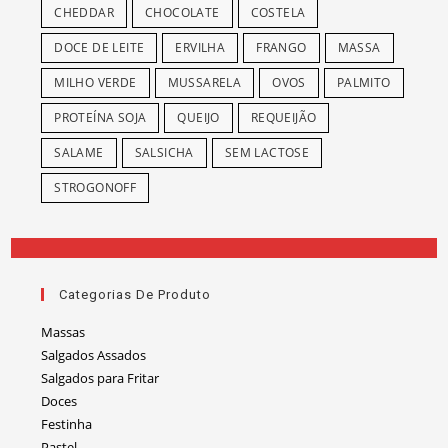
CHEDDAR
CHOCOLATE
COSTELA
DOCE DE LEITE
ERVILHA
FRANGO
MASSA
MILHO VERDE
MUSSARELA
OVOS
PALMITO
PROTEÍNA SOJA
QUEIJO
REQUEIJÃO
SALAME
SALSICHA
SEM LACTOSE
STROGONOFF
Categorias De Produto
Massas
Salgados Assados
Salgados para Fritar
Doces
Festinha
Pastel