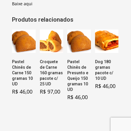
Baixe aqui
Produtos relacionados
Pastel
Croquete
Pastel
Dog 180
Chinês de
de Carne
Chinês de
gramas
Carne 150
160 gramas
Presunto e
pacote c/
gramas 10
pacote c/
Queijo 150
10 UD
UD
25 UD
gramas 10
R$
46,00
UD
R$
46,00
R$
97,00
R$
46,00