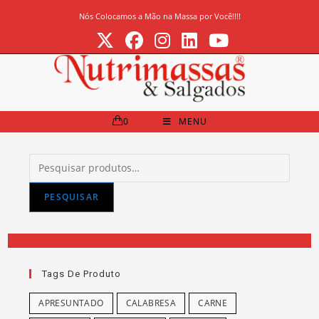
Ir
Nós Colocamos a Mão na Massa por Você!!!!
para
o
conteúdo
0
MENU
Pesquisar
por:
PESQUISAR
Tags De Produto
APRESUNTADO
CALABRESA
CARNE