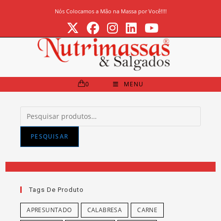
Ir
Nós Colocamos a Mão na Massa por Você!!!!
para
o
conteúdo
0
MENU
Pesquisar
por:
PESQUISAR
Tags De Produto
APRESUNTADO
CALABRESA
CARNE