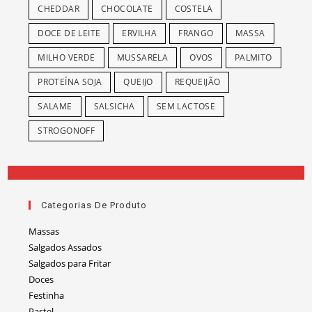
CHEDDAR
CHOCOLATE
COSTELA
DOCE DE LEITE
ERVILHA
FRANGO
MASSA
MILHO VERDE
MUSSARELA
OVOS
PALMITO
PROTEÍNA SOJA
QUEIJO
REQUEIJÃO
SALAME
SALSICHA
SEM LACTOSE
STROGONOFF
Categorias De Produto
Massas
Salgados Assados
Salgados para Fritar
Doces
Festinha
Pastel