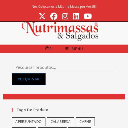
Ir
Nós Colocamos a Mão na Massa por Você!!!!
para
o
conteúdo
0
MENU
Pesquisar
por:
PESQUISAR
Tags De Produto
APRESUNTADO
CALABRESA
CARNE