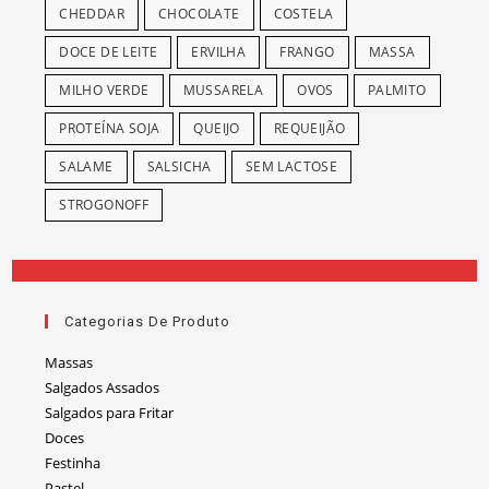
CHEDDAR
CHOCOLATE
COSTELA
DOCE DE LEITE
ERVILHA
FRANGO
MASSA
MILHO VERDE
MUSSARELA
OVOS
PALMITO
PROTEÍNA SOJA
QUEIJO
REQUEIJÃO
SALAME
SALSICHA
SEM LACTOSE
STROGONOFF
Categorias De Produto
Massas
Salgados Assados
Salgados para Fritar
Doces
Festinha
Pastel