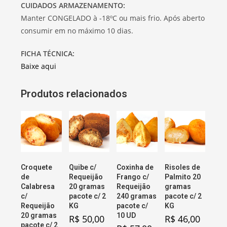
CUIDADOS ARMAZENAMENTO:
Manter CONGELADO à -18ºC ou mais frio. Após aberto
consumir em no máximo 10 dias.
FICHA TÉCNICA:
Baixe aqui
Produtos relacionados
Croquete
Quibe c/
Coxinha de
Risoles de
de
Requeijão
Frango c/
Palmito 20
Calabresa
20 gramas
Requeijão
gramas
c/
pacote c/ 2
240 gramas
pacote c/ 2
Requeijão
KG
pacote c/
KG
20 gramas
10 UD
R$
50,00
R$
46,00
pacote c/ 2