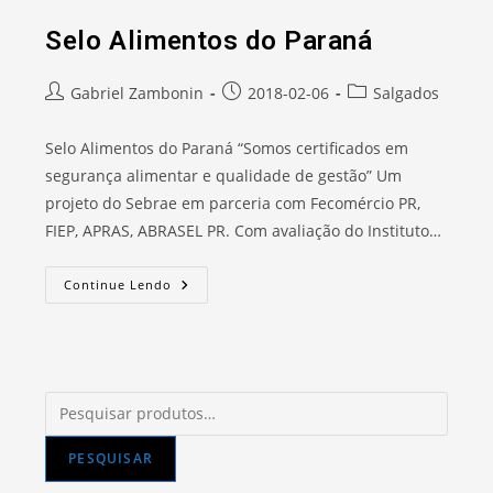
Selo Alimentos do Paraná
Autor
Post
Categoria
Gabriel Zambonin
2018-02-06
Salgados
do
publicado:
do
post:
post:
Selo Alimentos do Paraná “Somos certificados em
segurança alimentar e qualidade de gestão” Um
projeto do Sebrae em parceria com Fecomércio PR,
FIEP, APRAS, ABRASEL PR. Com avaliação do Instituto…
Selo
Continue Lendo
Alimentos
Do
Paraná
Pesquisar
por:
PESQUISAR