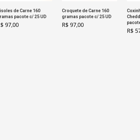
isoles de Carne 160
Croquete de Carne 160
Coxinh
ramas pacote c/ 25 UD
gramas pacote c/ 25 UD
Chedd
pacote
R$
97,00
R$
97,00
R$
57