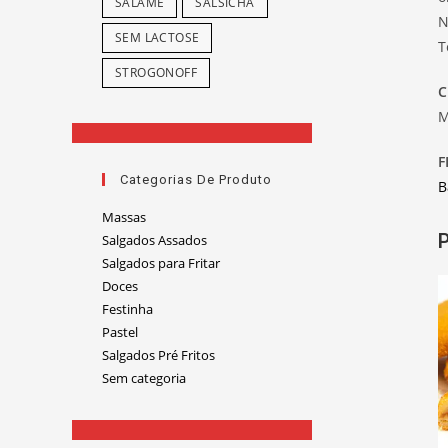
SALAME
SALSICHA
N
SEM LACTOSE
T
STROGONOFF
C
M
F
Categorias De Produto
B
Massas
P
Salgados Assados
Salgados para Fritar
Doces
Festinha
Pastel
Salgados Pré Fritos
Sem categoria