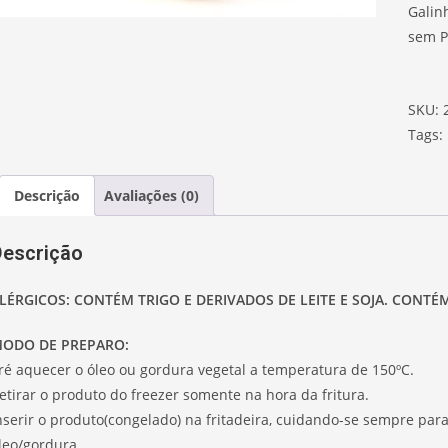
Galin
sem P
SKU:
Tags:
Descrição
Avaliações (0)
Descrição
LÉRGICOS: CONTÉM TRIGO E DERIVADOS DE LEITE E SOJA. CONT
ODO DE PREPARO:
ré aquecer o óleo ou gordura vegetal a temperatura de 150ºC.
etirar o produto do freezer somente na hora da fritura.
nserir o produto(congelado) na fritadeira, cuidando-se sempre p
leo/gordura.