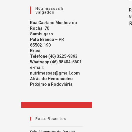
Nutrimassas E
R
Salgados
g
Rua Caetano Munhoz da
Rocha, 70
Sambugaro
Pato Branco – PR
85502-190
Brasil
Telefone (46) 3225-9393
Whatsapp (46) 98404-5601
e-mail:
nutrimassas@gmail.com
Atrás do Hemonúcleo
Próximo a Rodoviária
Posts Recentes
Selo Alimentos do Paraná