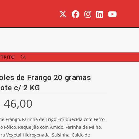
ALTERNAR
STRITO
PESQUISA
DO
oles de Frango 20 gramas
SITE
ote c/ 2 KG
$
46,00
 de Frango, Farinha de Trigo Enriquecida com Ferro
do Fólico, Requeijão com Amido, Farinha de Milho,
ra Vegetal Hidrogenada, Salsinha, Caldo de