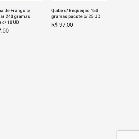
a de Frango c/
Quibe c/ Requeijão 150
ar 240 gramas
gramas pacote c/ 25 UD
 c/ 10 UD
R$
97,00
,00