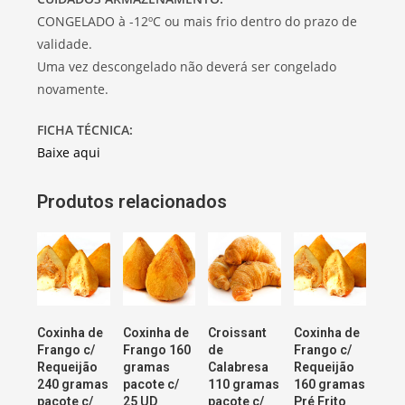
CONGELADO à -12ºC ou mais frio dentro do prazo de
validade.
Uma vez descongelado não deverá ser congelado
novamente.
FICHA TÉCNICA:
Baixe aqui
Produtos relacionados
Coxinha de
Coxinha de
Croissant
Coxinha de
Frango c/
Frango 160
de
Frango c/
Requeijão
gramas
Calabresa
Requeijão
240 gramas
pacote c/
110 gramas
160 gramas
pacote c/
25 UD
pacote c/
Pré Frito