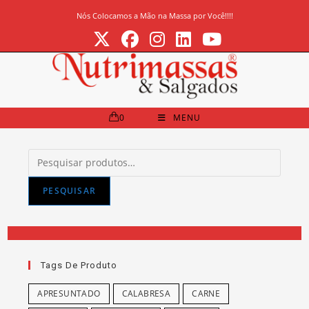
Ir
Nós Colocamos a Mão na Massa por Você!!!!
para
o
conteúdo
0
MENU
Pesquisar
por:
PESQUISAR
Tags De Produto
APRESUNTADO
CALABRESA
CARNE