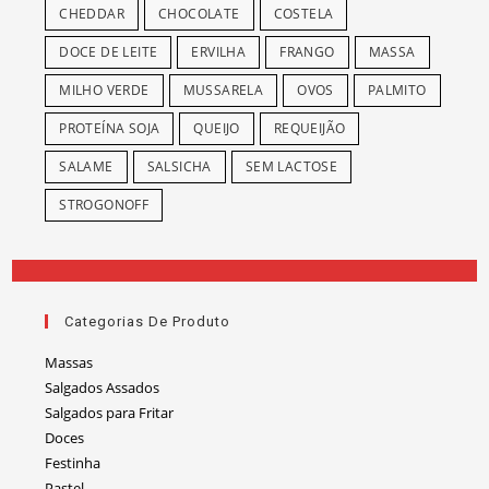
CHEDDAR
CHOCOLATE
COSTELA
DOCE DE LEITE
ERVILHA
FRANGO
MASSA
MILHO VERDE
MUSSARELA
OVOS
PALMITO
PROTEÍNA SOJA
QUEIJO
REQUEIJÃO
SALAME
SALSICHA
SEM LACTOSE
STROGONOFF
Categorias De Produto
Massas
Salgados Assados
Salgados para Fritar
Doces
Festinha
Pastel