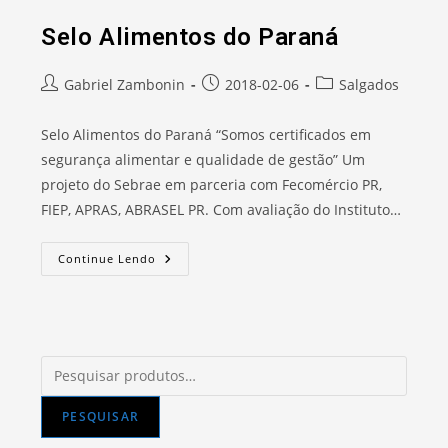
Selo Alimentos do Paraná
Autor
Post
Categoria
Gabriel Zambonin
2018-02-06
Salgados
do
publicado:
do
post:
post:
Selo Alimentos do Paraná “Somos certificados em
segurança alimentar e qualidade de gestão” Um
projeto do Sebrae em parceria com Fecomércio PR,
FIEP, APRAS, ABRASEL PR. Com avaliação do Instituto…
Selo
Continue Lendo
Alimentos
Do
Paraná
Pesquisar
por:
PESQUISAR